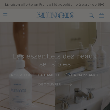
Livraison offerte en France Métropolitaine à partir de 69€
IGNORER
ET
PASSER
Panier
AU
CONTENU
Les essentiels des peaux
sensibles
POUR TOUTE LA FAMILLE, DÈS LA NAISSANCE
DÉCOUVRIR