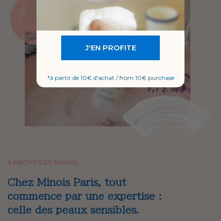
J'EN PROFITE
*à partir de 10€ d'achat / from 10€ purchase
A PROPOS DE MINOIS
Chez Minois Paris, tout
commence par une expertise :
celle des peaux sensibles.